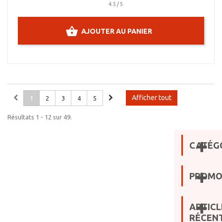
4.5 / 5
AJOUTER AU PANIER
Afficher tout
1
2
3
4
5
Résultats 1 - 12 sur 49.
CATÉG
PROMO
ARTICL
RÉCEN