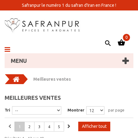
Safranpur le numéro 1 du safran d'Iran en France !
0
MENU
Meilleures ventes
MEILLEURES VENTES
Tri
Montrer
par page
Afficher tout
1
2
3
4
5