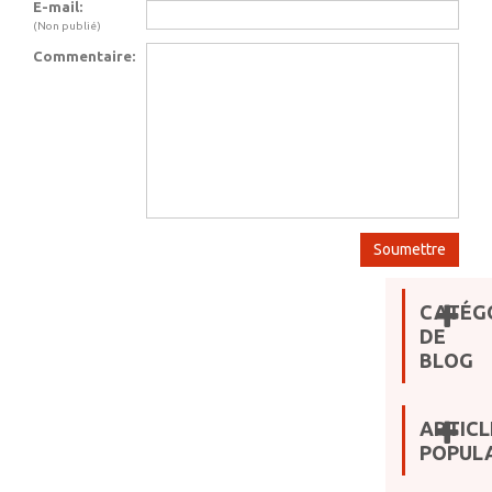
E-mail:
(Non publié)
Commentaire:
CATÉG
DE
BLOG
ARTICL
POPULA