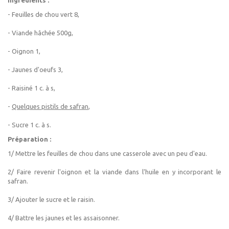
Ingrédients :
- Feuilles de chou vert 8,
- Viande hâchée 500g,
- Oignon 1,
- Jaunes d'oeufs 3,
- Raisiné 1 c. à s,
-
Quelques pistils de safran
,
- Sucre 1 c. à s.
Préparation :
1/ Mettre les feuilles de chou dans une casserole avec un peu d'eau.
2/ Faire revenir l'oignon et la viande dans l'huile en y incorporant le
safran.
3/ Ajouter le sucre et le raisin.
4/ Battre les jaunes et les assaisonner.