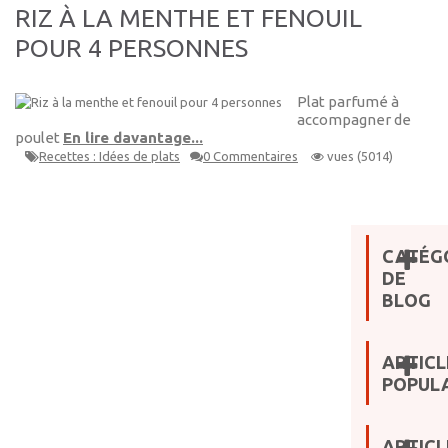
RIZ À LA MENTHE ET FENOUIL
POUR 4 PERSONNES
Plat parfumé à
accompagner de
poulet
En lire davantage...
Recettes : Idées de plats
0 Commentaires
vues (5014)
CATÉG
DE
BLOG
ARTICL
POPULA
ARTICL