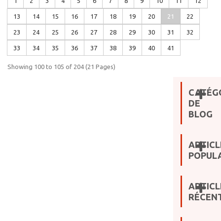
1
2
3
4
5
6
7
8
9
10
11
12
13
14
15
16
17
18
19
20
21
22
23
24
25
26
27
28
29
30
31
32
33
34
35
36
37
38
39
40
41
Showing 100 to 105 of 204 (21 Pages)
CATÉG
DE
BLOG
ARTICL
POPULA
ARTICL
RÉCEN