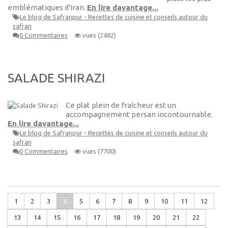
emblématiques d'Iran.
En lire davantage...
Le blog de Safranpur - Recettes de cuisine et conseils autour du
safran
0 Commentaires
vues (2482)
SALADE SHIRAZI
Ce plat plein de fraîcheur est un
accompagnement persan incontournable.
En lire davantage...
Le blog de Safranpur - Recettes de cuisine et conseils autour du
safran
0 Commentaires
vues (7700)
1
2
3
4
5
6
7
8
9
10
11
12
13
14
15
16
17
18
19
20
21
22