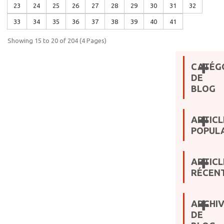
23
24
25
26
27
28
29
30
31
32
33
34
35
36
37
38
39
40
41
Showing 15 to 20 of 204 (4 Pages)
CATÉG
DE
BLOG
ARTICL
POPULA
ARTICL
RÉCEN
ARCHI
DE