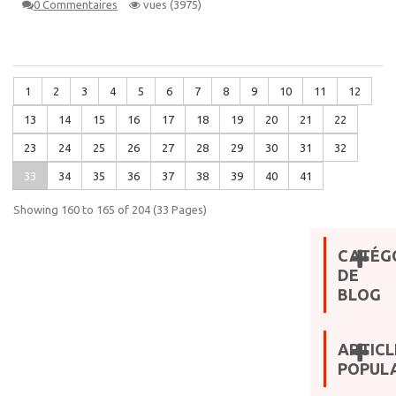
0 Commentaires
vues (3975)
1
2
3
4
5
6
7
8
9
10
11
12
13
14
15
16
17
18
19
20
21
22
23
24
25
26
27
28
29
30
31
32
33
34
35
36
37
38
39
40
41
Showing 160 to 165 of 204 (33 Pages)
CATÉG
DE
BLOG
ARTICL
POPULA