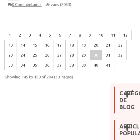
0 Commentaires
vues (2053)
1
2
3
4
5
6
7
8
9
10
11
12
13
14
15
16
17
18
19
20
21
22
23
24
25
26
27
28
29
30
31
32
33
34
35
36
37
38
39
40
41
Showing 145 to 150 of 204 (30 Pages)
CATÉG
DE
BLOG
ARTICL
POPULA